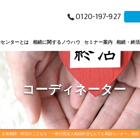
0120-197-927
談センターとは
相続に関するノウハウ
セミナー案内
相続・終
相続につ
終活につ
コーディネーター
事業承継
その他
・土地相続・終活のことなら「一般社団法人相続終活なんでも相談センター」相続