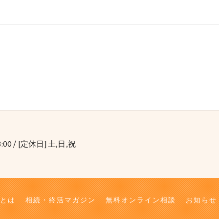
8:00 / [定休日] 土,日,祝
とは
相続・終活マガジン
無料オンライン相談
お知らせ