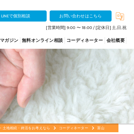
LINEで個別相談
お問い合わせはこちら
[営業時間] 9:00 〜 18:00 / [定休日] 土,日,祝
活マガジン
無料オンライン相談
コーディネーター
会社概要
いて
いて
について
・土地相続・終活をお考えなら
コーディネーター
富山