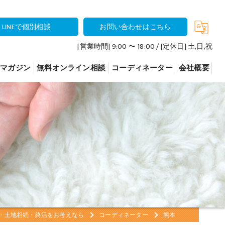
LINEで個別相談
お問い合わせはこちら
[営業時間] 9:00 〜 18:00 / [定休日] 土,日,祝
活マガジン
無料オンライン相談
コーディネーター
会社概要
いて
いて
について
・土地相続・終活をお考えなら
コーディネーター
熊本