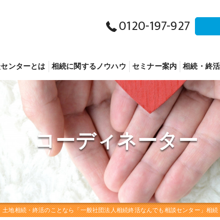
0120-197-927
談センターとは
相続に関するノウハウ
セミナー案内
相続・終
相続につ
終活につ
コーディネーター
事業承継
その他
・土地相続・終活のことなら「一般社団法人相続終活なんでも相談センター」相続