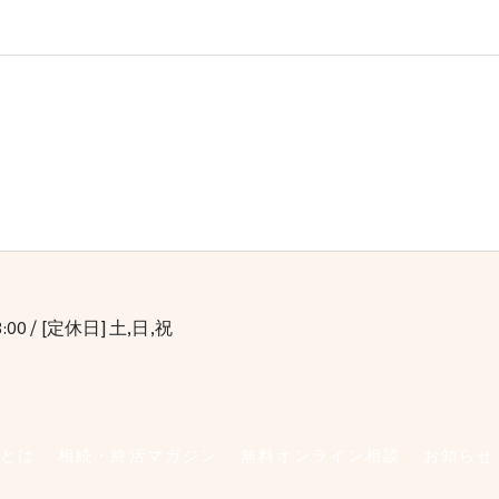
8:00 / [定休日] 土,日,祝
とは
相続・終活マガジン
無料オンライン相談
お知らせ