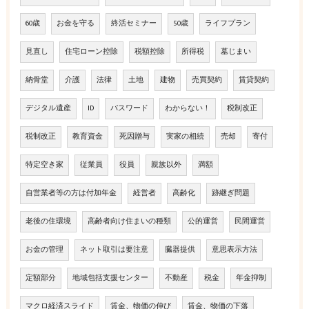
60歳
お金を守る
終活セミナー
50歳
ライフプラン
見直し
住宅ローン控除
税額控除
所得税
墓じまい
納骨堂
介護
法律
土地
建物
売買契約
賃貸契約
デジタル遺産
ID
パスワード
わからない！
税制改正
税制改正
教育資金
死因贈与
実家の相続
売却
寄付
特定空き家
従業員
役員
親族以外
満額
自営業者等の方は付加年金
経営者
高齢化
跡継ぎ問題
老後の住環境
高齢者向け住まいの種類
公的運営
民間運営
お金の管理
ネット取引は要注意
臓器提供
意思表示方法
定額部分
地域包括支援センター
不動産
税金
年金抑制
マクロ経済スライド
賃金、物価の伸び
賃金、物価の下落