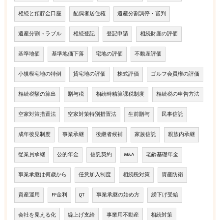
相続と預貯金口座
配偶者居住権
遺産分割調停・審判
遺産分割トラブル
相続登記
登記申請
相続財産の評価
基準地価
基準地価下落
宅地の評価
不動産評価
小規模宅地の特例
貸宅地の評価
株式評価
ゴルフ会員権の評価
相続税額の算出
贈与税
相続時精算課税制度
相続税の申告方法
空家対策措置法
空家対策特別措置法
生前贈与
民事信託
成年後見制度
事業承継
後継者候補
家族信託
親族内承継
従業員承継
公的年金
信託契約
M&A
老齢基礎年金
事業承継は何歳から
任意加入制度
相続税対策
資産防衛
資産運用
FF金利
QT
事業承継の始め方
繰下げ受給
会社を見える化
繰上げ支給
事業用不動産
相続対策