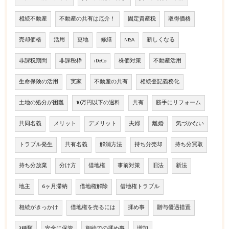
相続不動産
不動産の共有は厄介！
固定資産税
取得価格
売却価格
活用
更地
修繕
NISA
新しくなる
非課税期間
非課税枠
iDeCo
株価対策
不動産活用
生命保険の活用
実家
不動産の共有
相続登記義務化
土地の処分が困難
10万円以下の過料
共有
勝手にリフォーム
共同名義
メリット
デメリット
夫婦
離婚
気づかない
トラブル発生
共有名義
解消方法
持ち分売却
持ち分買取
持ち分放棄
分け方
借地権
事前対策
旧法
新法
地主
6ヶ月滞納
借地権解除
借地権トラブル
相続がきっかけ
借地権を売るには
揉め事
贈与優遇措置
3種類
安全に保管
相続での揉め事
増加