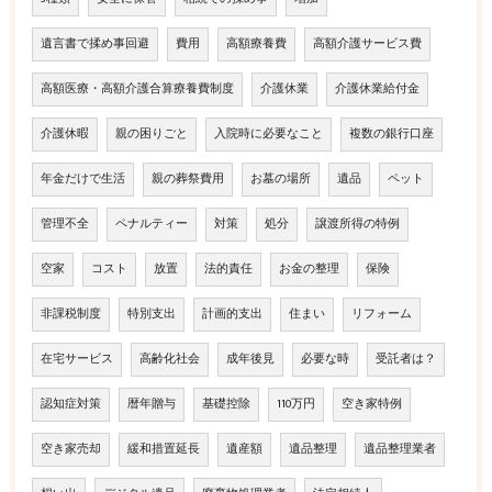
遺言書で揉め事回避
費用
高額療養費
高額介護サービス費
高額医療・高額介護合算療養費制度
介護休業
介護休業給付金
介護休暇
親の困りごと
入院時に必要なこと
複数の銀行口座
年金だけで生活
親の葬祭費用
お墓の場所
遺品
ペット
管理不全
ペナルティー
対策
処分
譲渡所得の特例
空家
コスト
放置
法的責任
お金の整理
保険
非課税制度
特別支出
計画的支出
住まい
リフォーム
在宅サービス
高齢化社会
成年後見
必要な時
受託者は？
認知症対策
暦年贈与
基礎控除
110万円
空き家特例
空き家売却
緩和措置延長
遺産額
遺品整理
遺品整理業者