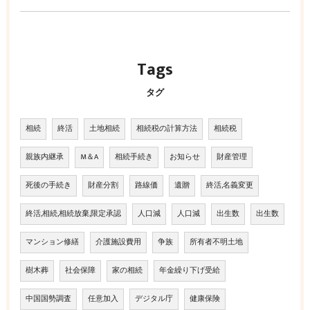
Tags
タグ
相続
終活
土地相続
相続税の計算方法
相続税
親族内継承
M＆A
相続手続き
お知らせ
財産管理
死後の手続き
財産分割
路線価
遺贈
終活,名義変更
終活,相続,相続放棄,限定承認
人口減
人口減
出生数
出生数
マンション修繕
介護施設費用
争族
所有者不明土地
樹木葬
社会保障
家の相続
年金繰り下げ受給
中国国勢調査
任意加入
デジタル庁
健康保険