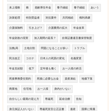
未上場株
株
老齢厚生年金
養子縁組
養子縁組
あいう
決算処理
特別受益者
対抗要件
共同相続
権利承継
介護保険料
引き上げ？
介護費用の拡大
年金改革
年金財政の現実
加入期間の延長？
自筆証書遺言書保管制度
法務j局
土地分割
問題になることが多い
トラブル
民法改正
コロナ
日本人の死因の変化
名義変更
年金支給額
低下
定年後も働く
お一人様の終活
死後事務委任契約
死後に必要なお金
資産凍結
地価下落
商業地
住宅地
お一人様
身内がいない
自分らしい最期の迎え方
尊厳死
延命治療
告知
身元保証人がいない
尊厳死宣言公正証書
遺産
国庫に帰属