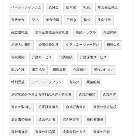
ベーシックインカム
給付金
空き家
相続,
年金受給停止
遺族年金
祭祀
年金情報
手続き
株式
生命保険
死亡退職金
自筆証書遺言保管制度
相続トラブル
介護保険
相続人の範囲
介護保険制度
ケアマネージャー選び
相続欠格
相続廃除
介護サービス
代襲相続
介護保険サービス
親の介護
限定承認
相続放棄
介護費用
老後の住まい
特別受益
シニアライフプラン
寄与分
死後離婚
法定相続分を超える権利の承継と第三者
遺言の種類
遺言内容
遺言の取消し
公正証書遺言
自筆証書遺言
遺留分侵害請求
遺言書の検認
遺言執行者
空き家管理
高齢者施設
高齢者施設
遺産分割協議
遺産分割の方法
遺産の目録