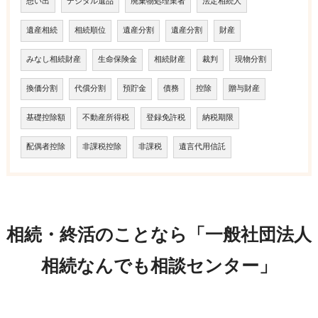
想い出
デジタル遺品
廃棄物処理業者
法定相続人
遺産相続
相続順位
遺産分割
遺産分割
財産
みなし相続財産
生命保険金
相続財産
裁判
現物分割
換価分割
代償分割
預貯金
債務
控除
贈与財産
基礎控除額
不動産所得税
登録免許税
納税期限
配偶者控除
非課税控除
非課税
遺言代用信託
相続・終活のことなら「一般社団法人
相続なんでも相談センター」