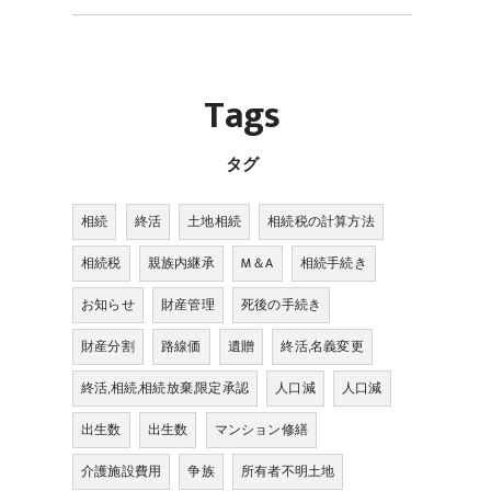
Tags
タグ
相続
終活
土地相続
相続税の計算方法
相続税
親族内継承
M＆A
相続手続き
お知らせ
財産管理
死後の手続き
財産分割
路線価
遺贈
終活,名義変更
終活,相続,相続放棄,限定承認
人口減
人口減
出生数
出生数
マンション修繕
介護施設費用
争族
所有者不明土地