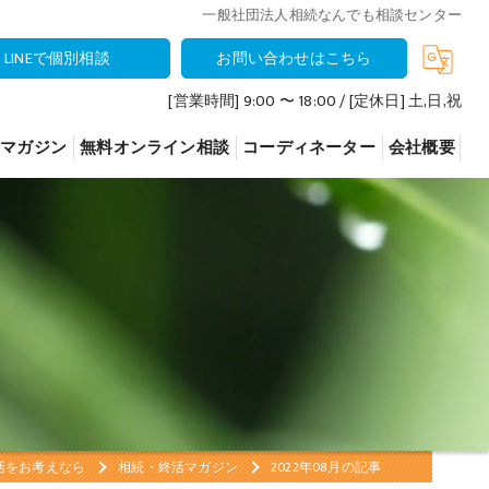
一般社団法人相続なんでも相談センター
LINEで個別相談
お問い合わせはこちら
[営業時間] 9:00 〜 18:00 / [定休日] 土,日,祝
活マガジン
無料オンライン相談
コーディネーター
会社概要
いて
いて
について
活をお考えなら
相続・終活マガジン
2022年08月の記事