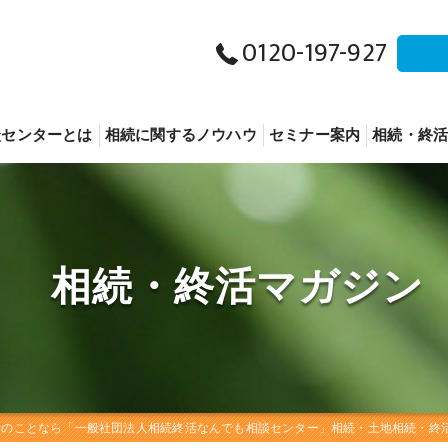
0120-197-927
談センターとは
相続に関するノウハウ
セミナー案内
相続・終
相続につ
終活につ
相続・終活マガジン
事業承継
その他
活のことなら「一般社団法人相続終活なんでも相談センター」相続・土地相続・終