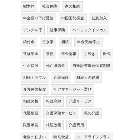
樹木葬
社会保障
家の相続
年金繰り下げ受給
中国国勢調査
任意加入
デジタル庁
健康保険
ベーシックインカム
給付金
空き家
相続,
年金受給停止
遺族年金
祭祀
年金情報
手続き
株式
生命保険
死亡退職金
自筆証書遺言保管制度
相続トラブル
介護保険
相続人の範囲
介護保険制度
ケアマネージャー選び
相続欠格
相続廃除
介護サービス
代襲相続
介護保険サービス
親の介護
限定承認
相続放棄
介護費用
老後の住まい
特別受益
シニアライフプラン