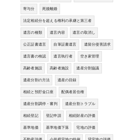
寄与分
死後離婚
法定相続分を超える権利の承継と第三者
遺言の種類
遺言内容
遺言の取消し
公正証書遺言
自筆証書遺言
遺留分侵害請求
遺言書の検認
遺言執行者
空き家管理
高齢者施設
高齢者施設
遺産分割協議
遺産分割の方法
遺産の目録
相続と預貯金口座
配偶者居住権
遺産分割調停・審判
遺産分割トラブル
相続登記
登記申請
相続財産の評価
基準地価
基準地価下落
宅地の評価
不動産評価
小規模宅地の特例
貸宅地の評価