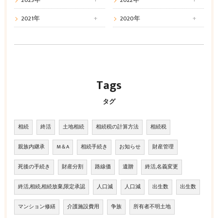
2023年
2022年
2021年
2020年
Tags
タグ
相続
終活
土地相続
相続税の計算方法
相続税
親族内継承
M＆A
相続手続き
お知らせ
財産管理
死後の手続き
財産分割
路線価
遺贈
終活,名義変更
終活,相続,相続放棄,限定承認
人口減
人口減
出生数
出生数
マンション修繕
介護施設費用
争族
所有者不明土地