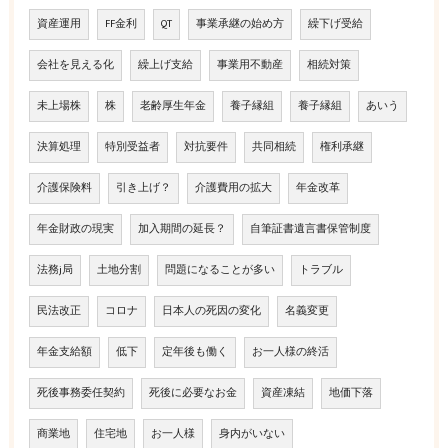
資産運用
FF金利
QT
事業承継の始め方
繰下げ受給
会社を見える化
繰上げ支給
事業用不動産
相続対策
未上場株
株
老齢厚生年金
養子縁組
養子縁組
あいう
決算処理
特別受益者
対抗要件
共同相続
権利承継
介護保険料
引き上げ？
介護費用の拡大
年金改革
年金財政の現実
加入期間の延長？
自筆証書遺言書保管制度
法務j局
土地分割
問題になることが多い
トラブル
民法改正
コロナ
日本人の死因の変化
名義変更
年金支給額
低下
定年後も働く
お一人様の終活
死後事務委任契約
死後に必要なお金
資産凍結
地価下落
商業地
住宅地
お一人様
身内がいない