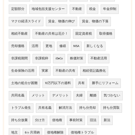
定額部分
地域包括支援センター
不動産
税金
年金抑制
マクロ経済スライド
賃金、物価の伸び
賃金、物価の下落
相続不動産
不動産の共有は厄介！
固定資産税
取得価格
売却価格
活用
更地
修繕
NISA
新しくなる
非課税期間
非課税枠
iDeCo
株価対策
不動産活用
生命保険の活用
実家
不動産の共有
相続登記義務化
土地の処分が困難
10万円以下の過料
共有
勝手にリフォーム
共同名義
メリット
デメリット
夫婦
離婚
気づかない
トラブル発生
共有名義
解消方法
持ち分売却
持ち分買取
持ち分放棄
分け方
借地権
事前対策
旧法
新法
地主
6ヶ月滞納
借地権解除
借地権トラブル