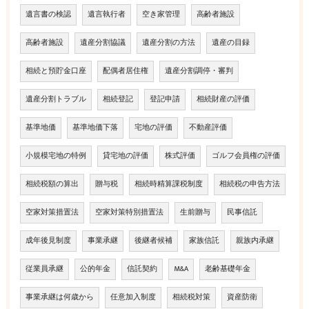
遺言書の検認
遺言執行者
空き家管理
高齢者施設
高齢者施設
遺産分割協議
遺産分割の方法
遺産の目録
相続と預貯金口座
配偶者居住権
遺産分割調停・審判
遺産分割トラブル
相続登記
登記申請
相続財産の評価
基準地価
基準地価下落
宅地の評価
不動産評価
小規模宅地の特例
貸宅地の評価
株式評価
ゴルフ会員権の評価
相続税額の算出
贈与税
相続時精算課税制度
相続税の申告方法
空家対策措置法
空家対策特別措置法
生前贈与
民事信託
成年後見制度
事業承継
後継者候補
家族信託
親族内承継
従業員承継
公的年金
信託契約
M&A
老齢基礎年金
事業承継は何歳から
任意加入制度
相続税対策
資産防衛