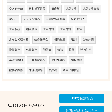
空き家売却
緩和措置延長
遺産額
遺品整理
遺品整理業者
想い出
デジタル遺品
廃棄物処理業者
法定相続人
遺産相続
相続順位
遺産分割
遺産分割
財産
みなし相続財産
生命保険金
相続財産
裁判
現物分割
換価分割
代償分割
預貯金
債務
控除
贈与財産
基礎控除額
不動産所得税
登録免許税
納税期限
配偶者控除
非課税控除
非課税
遺言代用信託
LINEで個別相談
0120-197-927
お問い合わせはこちら