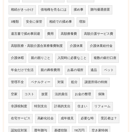
相続がきっかけ
借地権を売るには
揉め事
贈与優遇措置
3種類
安全に保管
相続での揉め事
増加
遺言書で揉め事回避
費用
高額療養費
高額介護サービス費
高額医療・高額介護合算療養費制度
介護休業
介護休業給付金
介護休暇
親の困りごと
入院時に必要なこと
複数の銀行口座
年金だけで生活
親の葬祭費用
お墓の場所
遺品
ペット
管理不全
ペナルティー
対策
処分
譲渡所得の特例
空家
コスト
放置
法的責任
お金の整理
保険
非課税制度
特別支出
計画的支出
住まい
リフォーム
在宅サービス
高齢化社会
成年後見
必要な時
受託者は？
認知症対策
暦年贈与
基礎控除
110万円
空き家特例