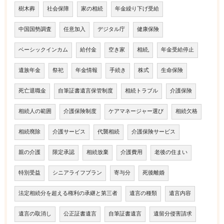
樹木葬
社会保障
家の相続
年金繰り下げ受給
中国国勢調査
任意加入
デジタル庁
健康保険
ベーシックインカム
給付金
空き家
相続,
年金受給停止
遺族年金
祭祀
年金情報
手続き
株式
生命保険
死亡退職金
自筆証書遺言保管制度
相続トラブル
介護保険
相続人の範囲
介護保険制度
ケアマネージャー選び
相続欠格
相続廃除
介護サービス
代襲相続
介護保険サービス
親の介護
限定承認
相続放棄
介護費用
老後の住まい
特別受益
シニアライフプラン
寄与分
死後離婚
法定相続分を超える権利の承継と第三者
遺言の種類
遺言内容
遺言の取消し
公正証書遺言
自筆証書遺言
遺留分侵害請求