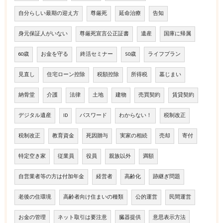
自分らしい最期の迎え方
尊厳死
延命治療
告知
身元保証人がいない
尊厳死宣言公正証書
遺産
国庫に帰属
60歳
お金を守る
終活セミナー
50歳
ライフプラン
見直し
住宅ローン控除
税額控除
所得税
墓じまい
納骨堂
介護
法律
土地
建物
売買契約
賃貸契約
デジタル遺産
ID
パスワード
わからない！
税制改正
税制改正
教育資金
死因贈与
実家の相続
売却
寄付
特定空き家
従業員
役員
親族以外
満額
自営業者等の方は付加年金
経営者
高齢化
跡継ぎ問題
老後の住環境
高齢者向け住まいの種類
公的運営
民間運営
お金の管理
ネット取引は要注意
臓器提供
意思表示方法