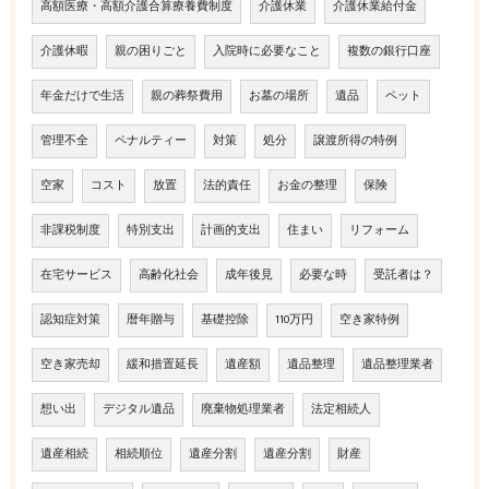
高額医療・高額介護合算療養費制度
介護休業
介護休業給付金
介護休暇
親の困りごと
入院時に必要なこと
複数の銀行口座
年金だけで生活
親の葬祭費用
お墓の場所
遺品
ペット
管理不全
ペナルティー
対策
処分
譲渡所得の特例
空家
コスト
放置
法的責任
お金の整理
保険
非課税制度
特別支出
計画的支出
住まい
リフォーム
在宅サービス
高齢化社会
成年後見
必要な時
受託者は？
認知症対策
暦年贈与
基礎控除
110万円
空き家特例
空き家売却
緩和措置延長
遺産額
遺品整理
遺品整理業者
想い出
デジタル遺品
廃棄物処理業者
法定相続人
遺産相続
相続順位
遺産分割
遺産分割
財産