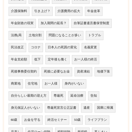
介護保険料
引き上げ？
介護費用の拡大
年金改革
年金財政の現実
加入期間の延長？
自筆証書遺言書保管制度
法務j局
土地分割
問題になることが多い
トラブル
民法改正
コロナ
日本人の死因の変化
名義変更
年金支給額
低下
定年後も働く
お一人様の終活
死後事務委任契約
死後に必要なお金
資産凍結
地価下落
商業地
住宅地
お一人様
身内がいない
自分らしい最期の迎え方
尊厳死
延命治療
告知
身元保証人がいない
尊厳死宣言公正証書
遺産
国庫に帰属
60歳
お金を守る
終活セミナー
50歳
ライフプラン
見直し
住宅ローン控除
税額控除
所得税
墓じまい