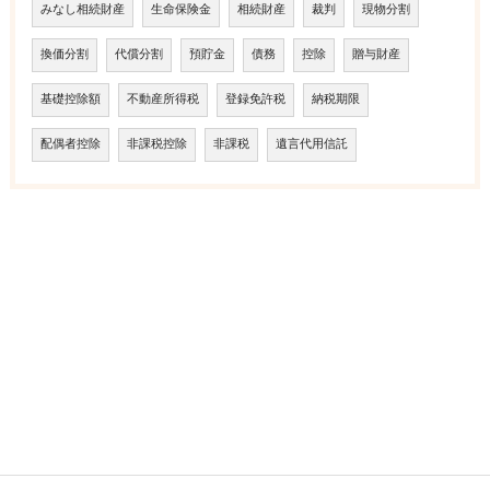
みなし相続財産
生命保険金
相続財産
裁判
現物分割
換価分割
代償分割
預貯金
債務
控除
贈与財産
基礎控除額
不動産所得税
登録免許税
納税期限
配偶者控除
非課税控除
非課税
遺言代用信託