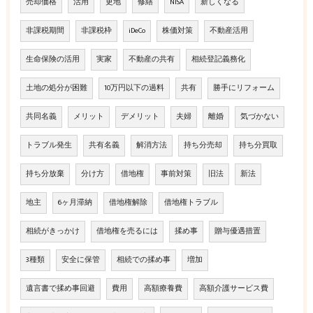
売却価格
活用
更地
修繕
NISA
新しくなる
非課税期間
非課税枠
iDeCo
株価対策
不動産活用
生命保険の活用
実家
不動産の共有
相続登記義務化
土地の処分が困難
10万円以下の過料
共有
勝手にリフォーム
共同名義
メリット
デメリット
夫婦
離婚
気づかない
トラブル発生
共有名義
解消方法
持ち分売却
持ち分買取
持ち分放棄
分け方
借地権
事前対策
旧法
新法
地主
6ヶ月滞納
借地権解除
借地権トラブル
相続がきっかけ
借地権を売るには
揉め事
贈与優遇措置
3種類
安全に保管
相続での揉め事
増加
遺言書で揉め事回避
費用
高額療養費
高額介護サービス費