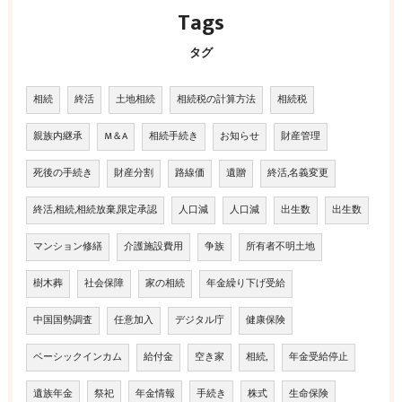
Tags
タグ
相続
終活
土地相続
相続税の計算方法
相続税
親族内継承
M＆A
相続手続き
お知らせ
財産管理
死後の手続き
財産分割
路線価
遺贈
終活,名義変更
終活,相続,相続放棄,限定承認
人口減
人口減
出生数
出生数
マンション修繕
介護施設費用
争族
所有者不明土地
樹木葬
社会保障
家の相続
年金繰り下げ受給
中国国勢調査
任意加入
デジタル庁
健康保険
ベーシックインカム
給付金
空き家
相続,
年金受給停止
遺族年金
祭祀
年金情報
手続き
株式
生命保険