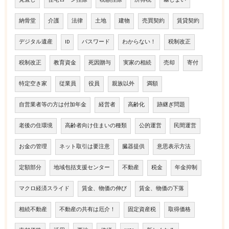
納骨堂
介護
法律
土地
建物
売買契約
賃貸契約
デジタル遺産
ID
パスワード
わからない！
税制改正
税制改正
教育資金
死因贈与
実家の相続
売却
寄付
特定空き家
従業員
役員
親族以外
満額
自営業者等の方は付加年金
経営者
高齢化
跡継ぎ問題
老後の住環境
高齢者向け住まいの種類
公的運営
民間運営
お金の管理
ネット取引は要注意
臓器提供
意思表示方法
定額部分
地域包括支援センター
不動産
税金
年金抑制
マクロ経済スライド
賃金、物価の伸び
賃金、物価の下落
相続不動産
不動産の共有は厄介！
固定資産税
取得価格