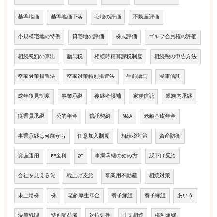
基準地価
基準地価下落
宅地の評価
不動産評価
小規模宅地の特例
貸宅地の評価
株式評価
ゴルフ会員権の評価
相続税額の算出
贈与税
相続時精算課税制度
相続税の申告方法
空家対策措置法
空家対策特別措置法
生前贈与
民事信託
成年後見制度
事業承継
後継者候補
家族信託
親族内承継
従業員承継
公的年金
信託契約
M&A
老齢基礎年金
事業承継は何歳から
任意加入制度
相続税対策
資産防衛
資産運用
FF金利
QT
事業承継の始め方
繰下げ受給
会社を見える化
繰上げ支給
事業用不動産
相続対策
未上場株
株
老齢厚生年金
養子縁組
養子縁組
あいう
決算処理
特別受益者
対抗要件
共同相続
権利承継