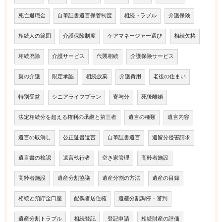
死亡退職金
自筆証書遺言保管制度
相続トラブル
介護保険
相続人の範囲
介護保険制度
ケアマネージャー選び
相続欠格
相続廃除
介護サービス
代襲相続
介護保険サービス
親の介護
限定承認
相続放棄
介護費用
老後の住まい
特別受益
シニアライフプラン
寄与分
死後離婚
法定相続分を超える権利の承継と第三者
遺言の種類
遺言内容
遺言の取消し
公正証書遺言
自筆証書遺言
遺留分侵害請求
遺言書の検認
遺言執行者
空き家管理
高齢者施設
高齢者施設
遺産分割協議
遺産分割の方法
遺産の目録
相続と預貯金口座
配偶者居住権
遺産分割調停・審判
遺産分割トラブル
相続登記
登記申請
相続財産の評価